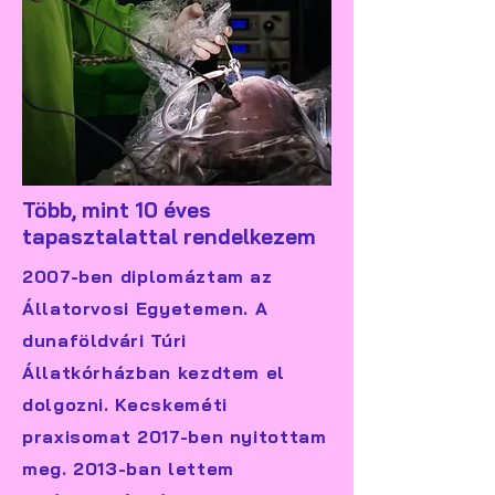
Több, mint 10 éves
tapasztalattal rendelkezem
2007-ben diplomáztam az
Állatorvosi Egyetemen. A
dunaföldvári Túri
Állatkórházban kezdtem el
dolgozni. Kecskeméti
praxisomat 2017-ben nyitottam
meg. 2013-ban lettem