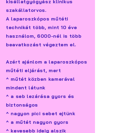
kisállatgyógyász klinikus
szakállatorvos.
A laparoszkópos műtéti
technikát több, mint 10 éve
használom, 6000-nél is több
beavatkozást végeztem el.
Azért ajánlom a laparoszkópos
műtéti eljárást, mert
^ műtét közben kamerával
mindent látunk
^ a seb lezárása gyors és
biztonságos
^ nagyon pici sebet ejtünk
^ a műtét nagyon gyors
^ kevesebb ideig alszik