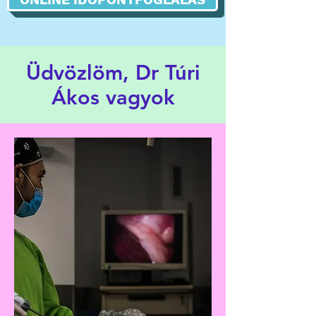
Üdvözlöm, Dr Túri
Ákos vagyok