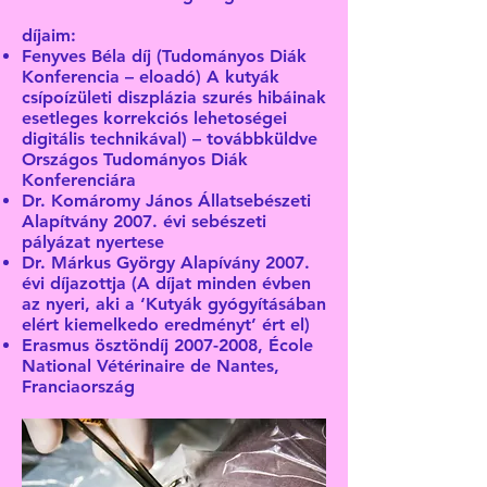
díjaim:
Fenyves Béla díj (Tudományos Diák
Konferencia – eloadó) A kutyák
csípoízületi diszplázia szurés hibáinak
esetleges korrekciós lehetoségei
digitális technikával) – továbbküldve
Országos Tudományos Diák
Konferenciára
Dr. Komáromy János Állatsebészeti
Alapítvány 2007. évi sebészeti
pályázat nyertese
Dr. Márkus György Alapívány 2007.
évi díjazottja (A díjat minden évben
az nyeri, aki a ‘Kutyák gyógyításában
elért kiemelkedo eredményt’ ért el)
Erasmus ösztöndíj
2007-2008
, École
National Vétérinaire de Nantes,
Franciaország