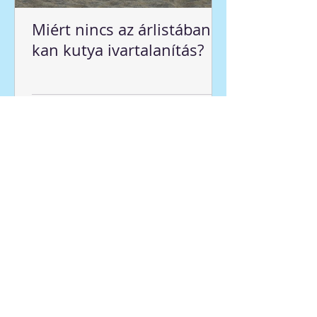
Miért nincs az árlistában
kan kutya ivartalanítás?
Kérdése van? Írjon
nekünk!