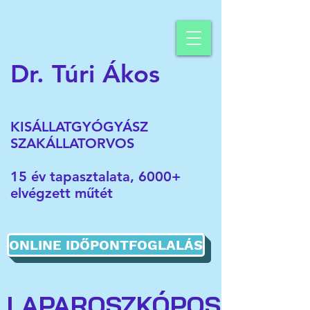
Dr. Túri Ákos
KISÁLLATGYÓGYÁSZ
SZAKÁLLATORVOS
15 év tapasztalata, 6000+
elvégzett műtét
ONLINE IDŐPONTFOGLALÁS
LAPAROSZKÓPOS