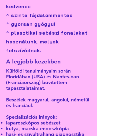
kedvence
^ szinte fájdalommentes
^ gyorsan gyógyul
^ plasztikai sebészi fonalakat
használunk, melyek
felszívódnak.
A legjobb kezekben
Külföldi tanulmányaim során
Floridában (USA) és Nantes-ban
(Franciaország) bővítettem
tapasztalataimat.
Beszélek magyarul, angolul, németül
és franciául.
Specializációs irányok:
laparoszkópos sebészet
kutya, macska endoszkópia
hasi- és szívultrahang diagnosztika