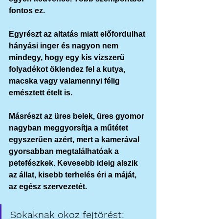
fontos ez. 
Egyrészt az altatás miatt előfordulhat 
hányási inger és nagyon nem 
mindegy, hogy egy kis vízszerű 
folyadékot öklendez fel a kutya, 
macska vagy valamennyi félig 
emésztett ételt is.
Másrészt az üres belek, üres gyomor 
nagyban meggyorsítja a műtétet  
egyszerűen azért, mert a kamerával 
gyorsabban megtalálhatóak a 
petefészkek. Kevesebb ideig alszik 
az állat, kisebb terhelés éri a máját, 
az egész szervezetét.
Sokaknak okoz fejtörést: 