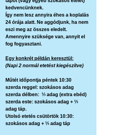
tápot (vagy egyéb szokásos ételét) 
kedvencünknek.
Így nem lesz annyira éhes a koplalás 
24 órája alatt. Ne aggódjunk, ha nem 
eszi meg az összes eledelt. 
Amennyire szüksége van, annyit el 
fog fogyasztani.
Egy konkrét példán keresztül:
(Napi 2 normál etetést kiegészítve)
Műtét
 időpontja 
péntek 10:30
szerda reggel: szokásos adag
szerda délben:  ⅓ adag (extra ebéd)
szerda este: szokásos adag + ⅓ 
adag táp.
Utolsó etetés csütörtök 10:30: 
szokásos adag + ⅓ adag táp