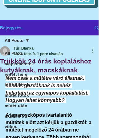
Bejegyzés
All Posts
Túri Blanka
All Posts
2023. febr. 9.
1 perc olvasás
Trükkök 24 órás koplaláshoz
alapismeretek
kutyáknak, macskáknak
rejtett here
Nem csak a műtétre váró állatnak, 
idős állatok
nekünk gazdáknak is nehéz 
betartatni az egynapos koplaltatást. 
műtét fotók
Hogyan lehet könnyebb? 
műtét után
A laparoszkópos ivartalanító 
műtét előtt
műtétek előtt azt kérjük a gazdiktól: a 
video
műtétet megelőző 24 órában ne 
egyen kedvence. Több szempontból 