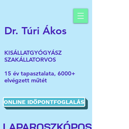
Dr. Túri Ákos
KISÁLLATGYÓGYÁSZ
SZAKÁLLATORVOS
15 év tapasztalata, 6000+
elvégzett műtét
ONLINE IDŐPONTFOGLALÁS
LAPAROSZKÓPOS