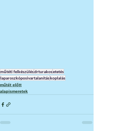
műtéti felkészülés
drturakos
etetés
laparoszkóposivartalanítás
koplalás
műtét előtt
alapismeretek