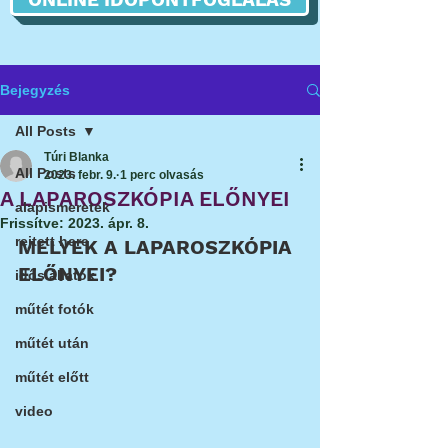
Bejegyzés
All Posts
Túri Blanka
All Posts
2023. febr. 9.
1 perc olvasás
A LAPAROSZKÓPIA ELŐNYEI
alapismeretek
Frissítve:
2023. ápr. 8.
rejtett here
MELYEK A LAPAROSZKÓPIA 
ELŐNYEI?
idős állatok
műtét fotók
műtét után
műtét előtt
video