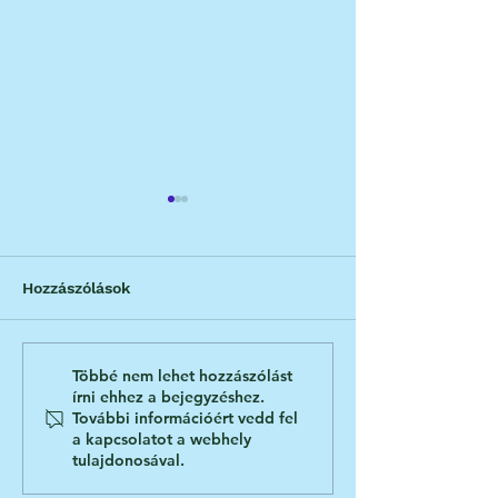
Hozzászólások
Miért nem kell a méhet
Miért kímélete
Többé nem lehet hozzászólást
írni ehhez a bejegyzéshez.
is eltávolítani?
laparoszkópos
További információért vedd fel
ivartalanítás?
a kapcsolatot a webhely
tulajdonosával.