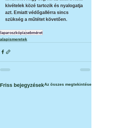
kivételek közé tartozik és nyalogatja 
azt. Emiatt védőgallérra sincs 
szükség a műtétet követően.
laparoszkópia
sebméret
alapismeretek
Az összes megtekintése
Friss bejegyzések