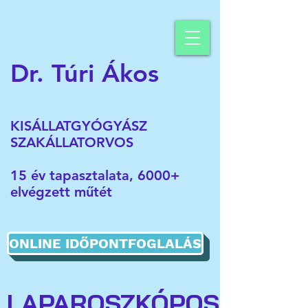
Dr. Túri Ákos
KISÁLLATGYÓGYÁSZ
SZAKÁLLATORVOS
15 év tapasztalata, 6000+
elvégzett műtét
ONLINE IDŐPONTFOGLALÁS
LAPAROSZKÓPOS